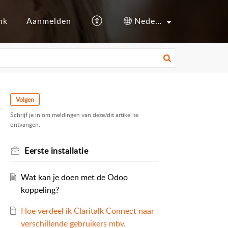
nk
Aanmelden
Nederlands
Volgen
Schrijf je in om meldingen van deze/dit artikel te
ontvangen.
Eerste installatie
Wat kan je doen met de Odoo
koppeling?
Hoe verdeel ik Claritalk Connect naar
verschillende gebruikers mbv.