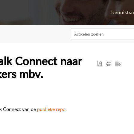
Kennisba
talk Connect naar
kers mbv.
lk Connect van de
publieke repo
.