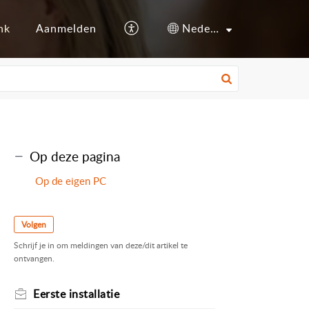
nk
Aanmelden
Nederlands
Op deze pagina
Op de eigen PC
Volgen
Schrijf je in om meldingen van deze/dit artikel te
ontvangen.
Eerste installatie